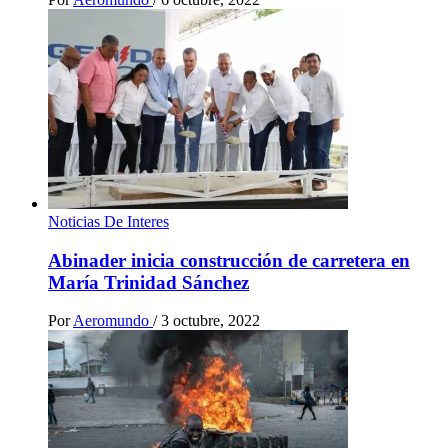
Noticias De Interes
Abinader inicia construcción de carretera en
María Trinidad Sánchez
Por
Aeromundo
/
3 octubre, 2022