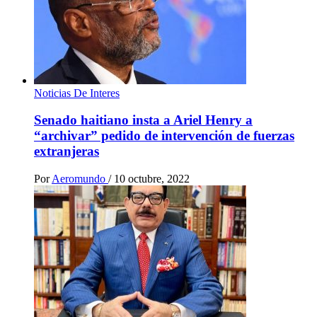
Noticias De Interes
Senado haitiano insta a Ariel Henry a
“archivar” pedido de intervención de fuerzas
extranjeras
Por
Aeromundo
/
10 octubre, 2022