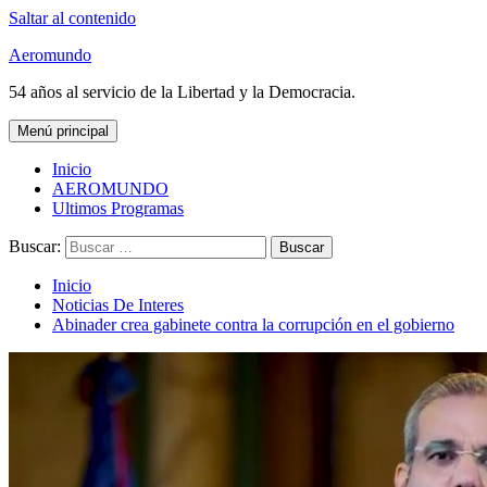
Saltar al contenido
Aeromundo
54 años al servicio de la Libertad y la Democracia.
Menú principal
Inicio
AEROMUNDO
Ultimos Programas
Buscar:
Inicio
Noticias De Interes
Abinader crea gabinete contra la corrupción en el gobierno