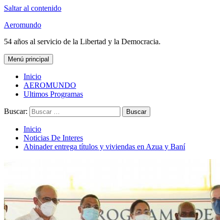
Saltar al contenido
Aeromundo
54 años al servicio de la Libertad y la Democracia.
Menú principal
Inicio
AEROMUNDO
Ultimos Programas
Buscar:
Inicio
Noticias De Interes
Abinader entrega títulos y viviendas en Azua y Baní