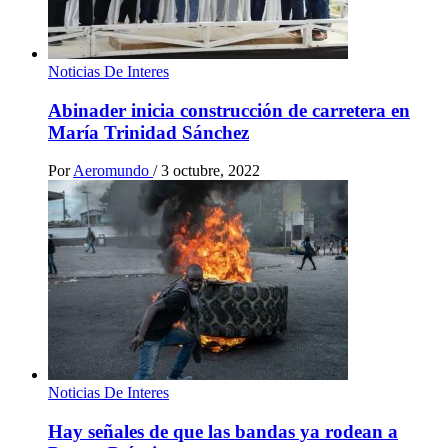
Noticias De Interes
Abinader inicia construcción de carretera en
María Trinidad Sánchez
Por
Aeromundo
/
3 octubre, 2022
Noticias De Interes
Hay señales de que las bandas ya rodean a