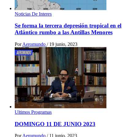
Noticias De Interes
Se forma la tercera depresión tropical en el
Atlántico rumbo a las Antillas Menores
Por
Aeromundo
/
19 junio, 2023
Ultimos Programas
DOMINGO 11 DE JUNIO 2023
Por
Aeromundo
/
11 junio, 2023