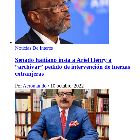
Noticias De Interes
Senado haitiano insta a Ariel Henry a
“archivar” pedido de intervención de fuerzas
extranjeras
Por
Aeromundo
/
10 octubre, 2022