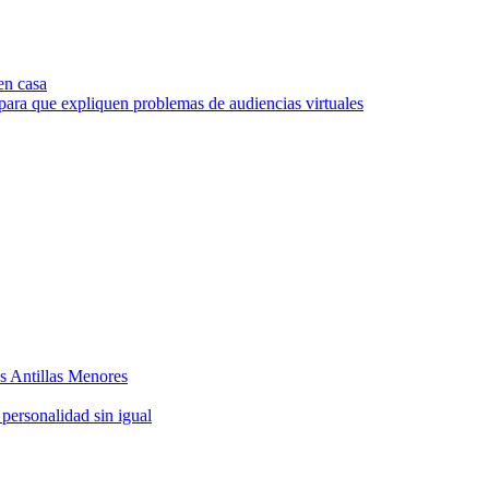
en casa
ara que expliquen problemas de audiencias virtuales
as Antillas Menores
 personalidad sin igual