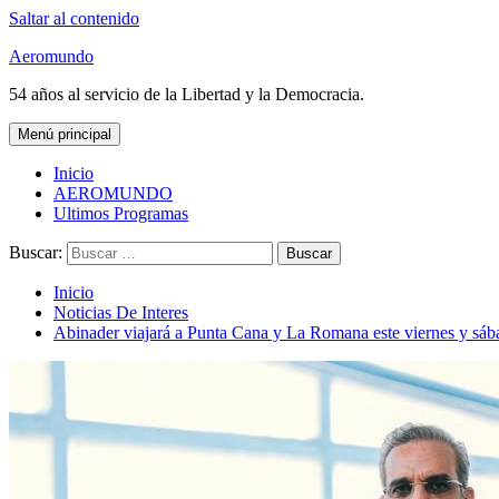
Saltar al contenido
Aeromundo
54 años al servicio de la Libertad y la Democracia.
Menú principal
Inicio
AEROMUNDO
Ultimos Programas
Buscar:
Inicio
Noticias De Interes
Abinader viajará a Punta Cana y La Romana este viernes y sáb