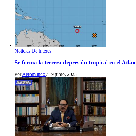
Noticias De Interes
Se forma la tercera depresión tropical en el Atlá
Por
Aeromundo
/
19 junio, 2023