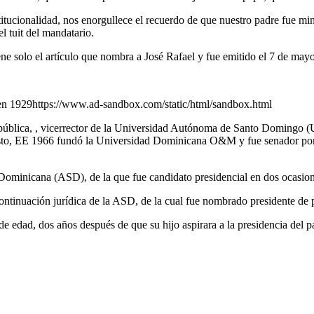
onstitucionalidad, nos enorgullece el recuerdo de que nuestro padre fue 
l tuit del mandatario.
e solo el artículo que nombra a José Rafael y fue emitido el 7 de may
 en 1929https://www.ad-sandbox.com/static/html/sandbox.html
n pública, , vicerrector de la Universidad Autónoma de Santo Domingo (
uesto, EE 1966 fundó la Universidad Dominicana O&M y fue senador por
l Dominicana (ASD), de la que fue candidato presidencial en dos ocasio
ntinuación jurídica de la ASD, de la cual fue nombrado presidente de 
e edad, dos años después de que su hijo aspirara a la presidencia del p