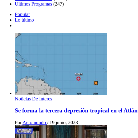
Ultimos Programas
(247)
Popular
Lo último
Noticias De Interes
Se forma la tercera depresión tropical en el Atlá
Por
Aeromundo
/
19 junio, 2023