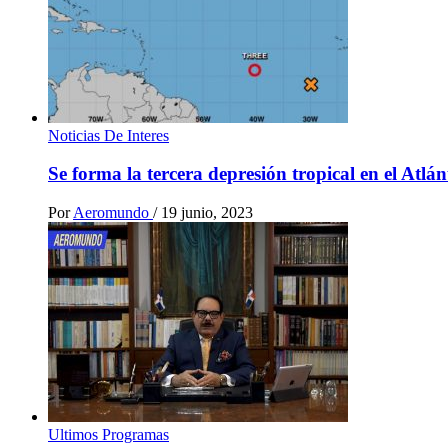
Noticias De Interes
Se forma la tercera depresión tropical en el Atlá
Por
Aeromundo
/
19 junio, 2023
Ultimos Programas