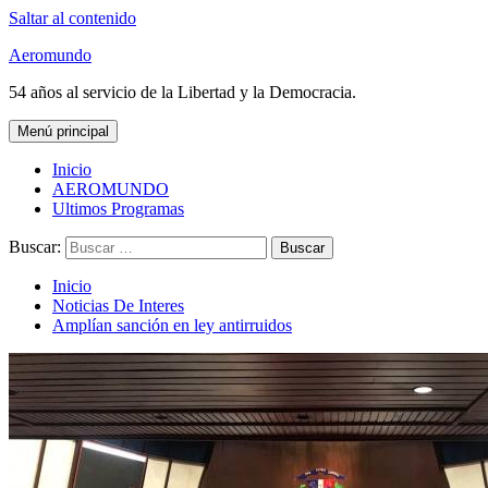
Saltar al contenido
Aeromundo
54 años al servicio de la Libertad y la Democracia.
Menú principal
Inicio
AEROMUNDO
Ultimos Programas
Buscar:
Inicio
Noticias De Interes
Amplían sanción en ley antirruidos