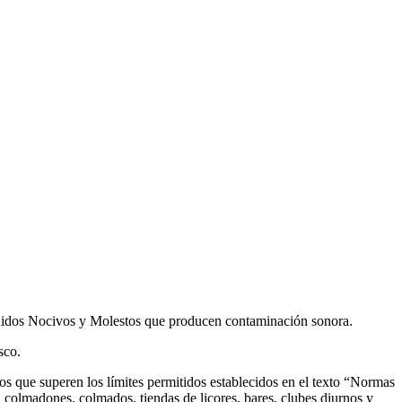
Ruidos Nocivos y Molestos que producen contaminación sonora.
sco.
idos que superen los límites permitidos establecidos en el texto “Normas
colmadones, colmados, tiendas de licores, bares, clubes diurnos y