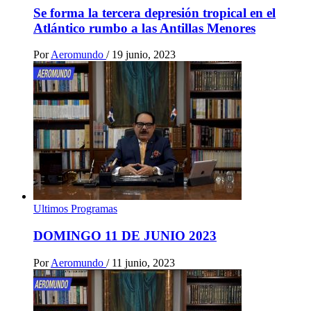
Se forma la tercera depresión tropical en el
Atlántico rumbo a las Antillas Menores
Por
Aeromundo
/
19 junio, 2023
Ultimos Programas
DOMINGO 11 DE JUNIO 2023
Por
Aeromundo
/
11 junio, 2023