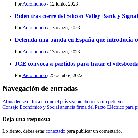
Por
Aeromundo
/
12 junio, 2023
Biden tras cierre del Silicon Valley Bank y Sign
Por
Aeromundo
/
13 marzo, 2023
Detenida una banda en España que introducía 
Por
Aeromundo
/
13 marzo, 2023
JCE convoca a partidos para tratar el «desbordam
Por
Aeromundo
/
25 octubre, 2022
Navegación de entradas
Abinader se enfoca en que el país sea mucho más competitivo
Consejo Económico y Social anuncia firma del Pacto Eléctrico para p
Deja una respuesta
Lo siento, debes estar
conectado
para publicar un comentario.