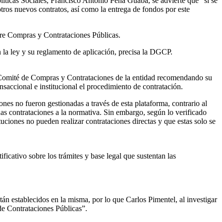
líticas Sociales, Francisco Antonio Peña Guaba, se advierte que “si se
 otros nuevos contratos, así como la entrega de fondos por este
bre Compras y Contrataciones Públicas.
n la ley y su reglamento de aplicación, precisa la DGCP.
el Comité de Compras y Contrataciones de la entidad recomendando su
nsaccional e institucional el procedimiento de contratación.
ones no fueron gestionadas a través de esta plataforma, contrario al
has contrataciones a la normativa. Sin embargo, según lo verificado
uciones no pueden realizar contrataciones directas y que estas solo se
cativo sobre los trámites y base legal que sustentan las
án establecidos en la misma, por lo que Carlos Pimentel, al investigar
de Contrataciones Públicas”.