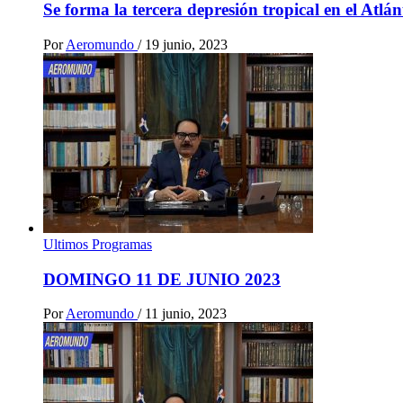
Se forma la tercera depresión tropical en el Atlá
Por
Aeromundo
/
19 junio, 2023
Ultimos Programas
DOMINGO 11 DE JUNIO 2023
Por
Aeromundo
/
11 junio, 2023