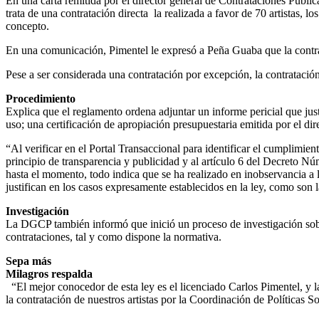
En una carta remitida por el director general de Contrataciones Públi
trata de una contratación directa la realizada a favor de 70 artistas, 
concepto.
En una comunicación, Pimentel le expresó a Peña Guaba que la contrat
Pese a ser considerada una contratación por excepción, la contratación
Procedimiento
Explica que el reglamento ordena adjuntar un informe pericial que ju
uso; una certificación de apropiación presupuestaria emitida por el dir
“Al verificar en el Portal Transaccional para identificar el cumplimien
principio de transparencia y publicidad y al artículo 6 del Decreto N
hasta el momento, todo indica que se ha realizado en inobservancia a l
justifican en los casos expresamente establecidos en la ley, como so
Investigación
La DGCP también informó que inició un proceso de investigación sobre 
contrataciones, tal y como dispone la normativa.
Sepa más
Milagros respalda
“El mejor conocedor de esta ley es el licenciado Carlos Pimentel, y la
la contratación de nuestros artistas por la Coordinación de Políticas