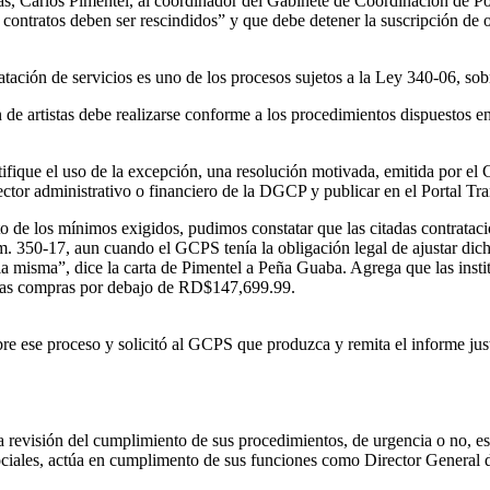
cas, Carlos Pimentel, al coordinador del Gabinete de Coordinación de Po
los contratos deben ser rescindidos” y que debe detener la suscripción de
ación de servicios es uno de los procesos sujetos a la Ley 340-06, so
 de artistas debe realizarse conforme a los procedimientos dispuestos e
stifique el uso de la excepción, una resolución motivada, emitida por 
ector administrativo o financiero de la DGCP y publicar en el Portal Tra
to de los mínimos exigidos, pudimos constatar que las citadas contrataci
úm. 350-17, aun cuando el GCPS tenía la obligación legal de ajustar dic
a misma”, dice la carta de Pimentel a Peña Guaba. Agrega que las instit
n las compras por debajo de RD$147,699.99.
ese proceso y solicitó al GCPS que produzca y remita el informe justifi
 revisión del cumplimiento de sus procedimientos, de urgencia o no, est
 Sociales, actúa en cumplimento de sus funciones como Director General 