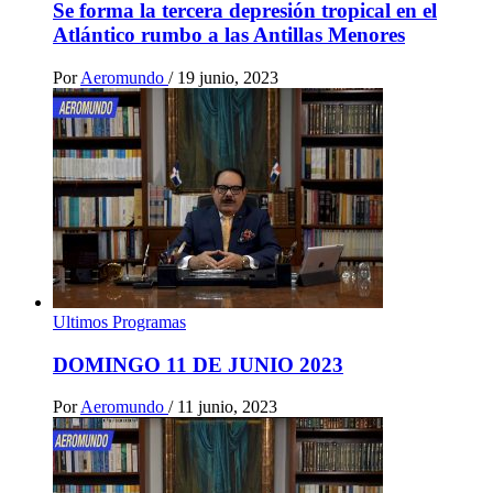
Se forma la tercera depresión tropical en el
Atlántico rumbo a las Antillas Menores
Por
Aeromundo
/
19 junio, 2023
Ultimos Programas
DOMINGO 11 DE JUNIO 2023
Por
Aeromundo
/
11 junio, 2023