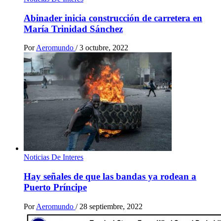
Abinader inicia construcción de carretera en
María Trinidad Sánchez
Por
Aeromundo
/
3 octubre, 2022
Noticias De Interes
Hay señales de que las bandas ya rodean a
Puerto Príncipe
Por
Aeromundo
/
28 septiembre, 2022