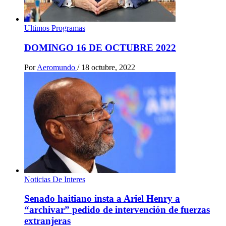
Ultimos Programas
DOMINGO 16 DE OCTUBRE 2022
Por
Aeromundo
/
18 octubre, 2022
Noticias De Interes
Senado haitiano insta a Ariel Henry a
“archivar” pedido de intervención de fuerzas
extranjeras