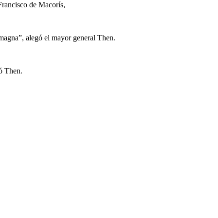
Francisco de Macorís,
a magna”, alegó el mayor general Then.
ró Then.