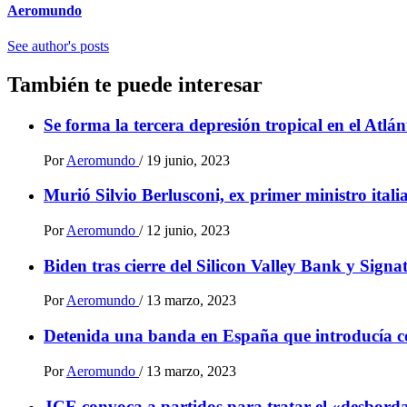
Aeromundo
See author's posts
También te puede interesar
Se forma la tercera depresión tropical en el Atlá
Por
Aeromundo
/
19 junio, 2023
Murió Silvio Berlusconi, ex primer ministro ital
Por
Aeromundo
/
12 junio, 2023
Biden tras cierre del Silicon Valley Bank y Sign
Por
Aeromundo
/
13 marzo, 2023
Detenida una banda en España que introducía 
Por
Aeromundo
/
13 marzo, 2023
JCE convoca a partidos para tratar el «desbordam