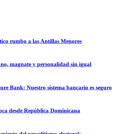
ntico rumbo a las Antillas Menores
iano, magnate y personalidad sin igual
ature Bank: Nuestro sistema bancario es seguro
coca desde República Dominicana
iento del proselitismo electoral»