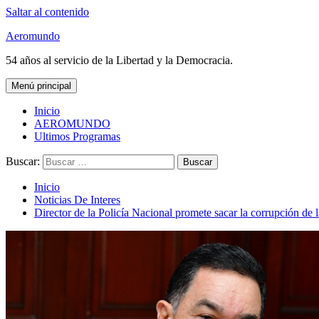
Saltar al contenido
Aeromundo
54 años al servicio de la Libertad y la Democracia.
Menú principal
Inicio
AEROMUNDO
Ultimos Programas
Buscar:
Inicio
Noticias De Interes
Director de la Policía Nacional promete sacar la corrupción de l