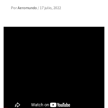
Por
Aeromundo
/
17 julio, 2022