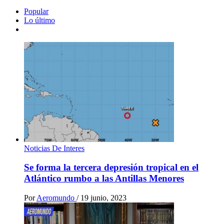
Popular
Lo último
Noticias De Interes
Se forma la tercera depresión tropical en el
Atlántico rumbo a las Antillas Menores
Por
Aeromundo
/
19 junio, 2023