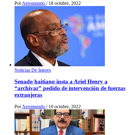
Por
Aeromundo
/
18 octubre, 2022
Noticias De Interes
Senado haitiano insta a Ariel Henry a
“archivar” pedido de intervención de fuerzas
extranjeras
Por
Aeromundo
/
10 octubre, 2022