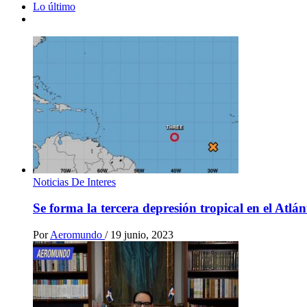
Lo último
Noticias De Interes
Se forma la tercera depresión tropical en el Atlá
Por
Aeromundo
/
19 junio, 2023