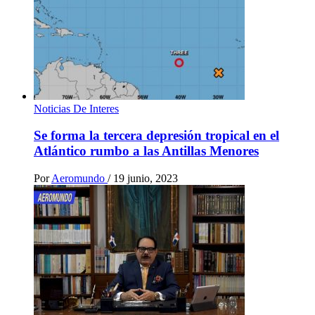
Noticias De Interes
Se forma la tercera depresión tropical en el
Atlántico rumbo a las Antillas Menores
Por
Aeromundo
/
19 junio, 2023