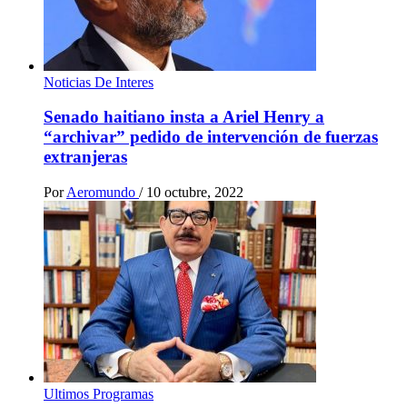
Noticias De Interes
Senado haitiano insta a Ariel Henry a
“archivar” pedido de intervención de fuerzas
extranjeras
Por
Aeromundo
/
10 octubre, 2022
Ultimos Programas