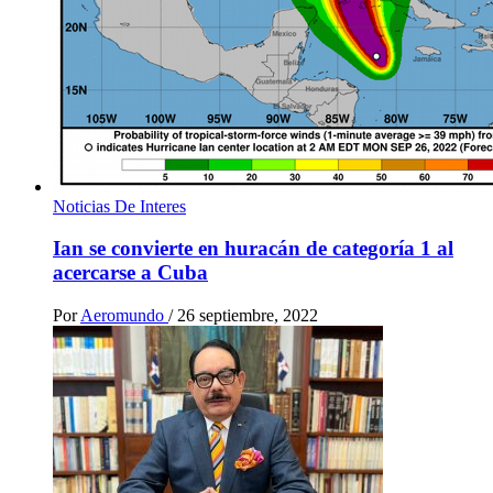
Noticias De Interes
Ian se convierte en huracán de categoría 1 al
acercarse a Cuba
Por
Aeromundo
/
26 septiembre, 2022