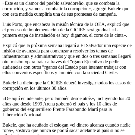
«Este es un clamor del pueblo salvadoreño, que se combata la
corrupción, y vamos a combatir la corrupción», agregó Bukele que
con esta medida cumpliría una de sus promesas de campaña.
Luis Porto, que encabeza la misión técnica de la OEA, explicó que
el proceso de implementación de la CICIES será gradual. «La
primera etapa de instalación es hoy, digamos, el corte de la cinta».
Explicó que la próxima semana llegará a El Salvador una especie de
misión de avanzada para comenzar a resolver los temas de
infraestructura y administrativos y que en dos o tres semanas llegará
otra misión «para tratar a través del ”rgano Ejecutivo de pedir
audiencias con otros ”rganos del Estado para intentar trabajar con
ellos convenios específicos y también con la sociedad Civil».
Bukele ha dicho que la CICIES deberá investigar todos los casos de
corrupción en los últimos 30 años.
«De aquí en adelante, pero también desde atrás», incluyendo los 20
años que desde 1999 Arena gobernó el país y los 10 años de
gobierno del exguerrillero Frente Farabundo Martí para la
Liberación Nacional.
Bukele, que ha acuñado el eslogan «el dinero alcanza cuando nadie
roba», sostuvo que nunca se podrá sacar adelante al país si no se