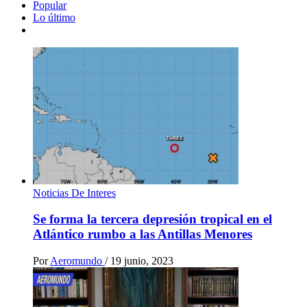
Popular
Lo último
Noticias De Interes
Se forma la tercera depresión tropical en el
Atlántico rumbo a las Antillas Menores
Por
Aeromundo
/
19 junio, 2023