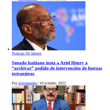
Noticias De Interes
Senado haitiano insta a Ariel Henry a
“archivar” pedido de intervención de fuerzas
extranjeras
Por
Aeromundo
/
10 octubre, 2022