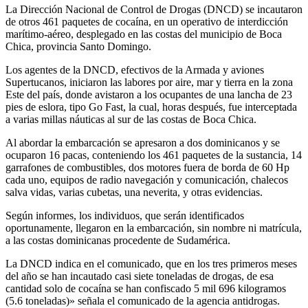
La Dirección Nacional de Control de Drogas (DNCD) se incautaron
de otros 461 paquetes de cocaína, en un operativo de interdicción
marítimo-aéreo, desplegado en las costas del municipio de Boca
Chica, provincia Santo Domingo.
Los agentes de la DNCD, efectivos de la Armada y aviones
Supertucanos, iniciaron las labores por aire, mar y tierra en la zona
Este del país, donde avistaron a los ocupantes de una lancha de 23
pies de eslora, tipo Go Fast, la cual, horas después, fue interceptada
a varias millas náuticas al sur de las costas de Boca Chica.
Al abordar la embarcación se apresaron a dos dominicanos y se
ocuparon 16 pacas, conteniendo los 461 paquetes de la sustancia, 14
garrafones de combustibles, dos motores fuera de borda de 60 Hp
cada uno, equipos de radio navegación y comunicación, chalecos
salva vidas, varias cubetas, una neverita, y otras evidencias.
Según informes, los individuos, que serán identificados
oportunamente, llegaron en la embarcación, sin nombre ni matrícula,
a las costas dominicanas procedente de Sudamérica.
La DNCD indica en el comunicado, que en los tres primeros meses
del año se han incautado casi siete toneladas de drogas, de esa
cantidad solo de cocaína se han confiscado 5 mil 696 kilogramos
(5.6 toneladas)» señala el comunicado de la agencia antidrogas.