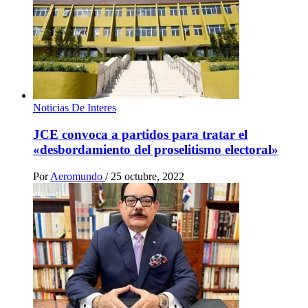
Noticias De Interes
JCE convoca a partidos para tratar el
«desbordamiento del proselitismo electoral»
Por
Aeromundo
/
25 octubre, 2022