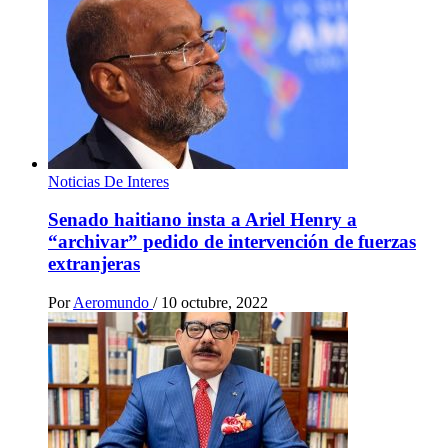
Noticias De Interes
Senado haitiano insta a Ariel Henry a
“archivar” pedido de intervención de fuerzas
extranjeras
Por
Aeromundo
/
10 octubre, 2022