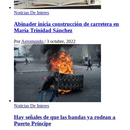
Noticias De Interes
Abinader inicia construcción de carretera en
María Trinidad Sánchez
Por
Aeromundo
/
3 octubre, 2022
Noticias De Interes
Hay señales de que las bandas ya rodean a
Puerto Príncipe