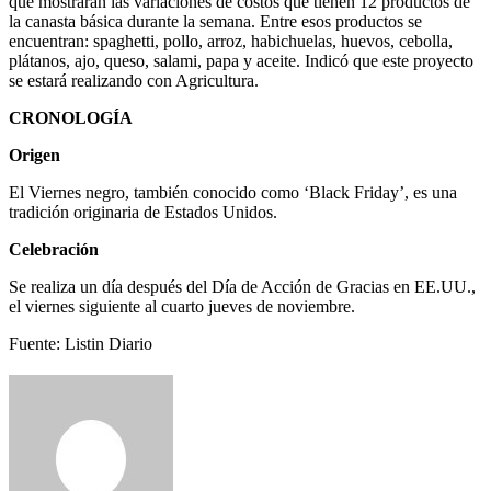
que mostrarán las variaciones de costos que tienen 12 productos de
la canasta básica durante la semana. Entre esos productos se
encuentran: spaghetti, pollo, arroz, habichuelas, huevos, cebolla,
plátanos, ajo, queso, salami, papa y aceite. Indicó que este proyecto
se estará realizando con Agricultura.
CRONOLOGÍA
Origen
El Viernes negro, tam­bién conocido como ‘Black Friday’, es una
tradición originaria de Estados Unidos.
Celebración
Se realiza un día des­pués del Día de Acción de Gracias en EE.UU.,
el viernes siguiente al cuarto jueves de no­viembre.
Fuente: Listin Diario