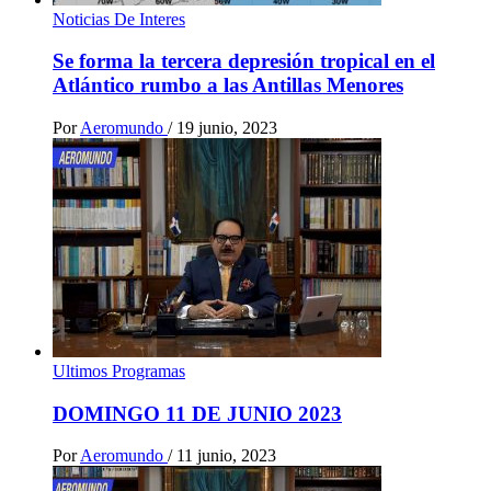
Noticias De Interes
Se forma la tercera depresión tropical en el
Atlántico rumbo a las Antillas Menores
Por
Aeromundo
/
19 junio, 2023
Ultimos Programas
DOMINGO 11 DE JUNIO 2023
Por
Aeromundo
/
11 junio, 2023