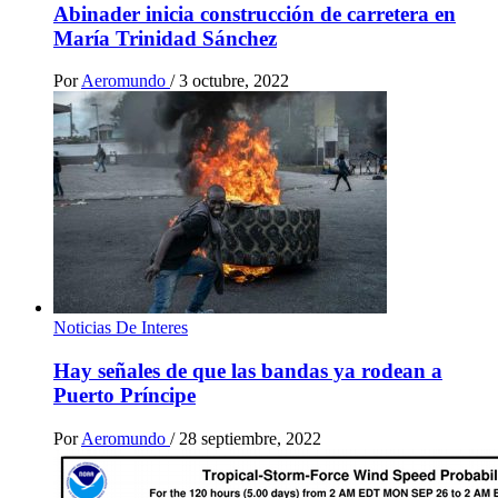
Abinader inicia construcción de carretera en
María Trinidad Sánchez
Por
Aeromundo
/
3 octubre, 2022
Noticias De Interes
Hay señales de que las bandas ya rodean a
Puerto Príncipe
Por
Aeromundo
/
28 septiembre, 2022