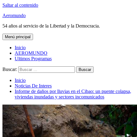
Saltar al contenido
Aeromundo
54 años al servicio de la Libertad y la Democracia.
Menú principal
Inicio
AEROMUNDO
Ultimos Programas
Buscar:
Inicio
Noticias De Interes
Informe de daños por lluvias en el Cibao: un puente colapsa,
viviendas inundadas y sectores incomunicados