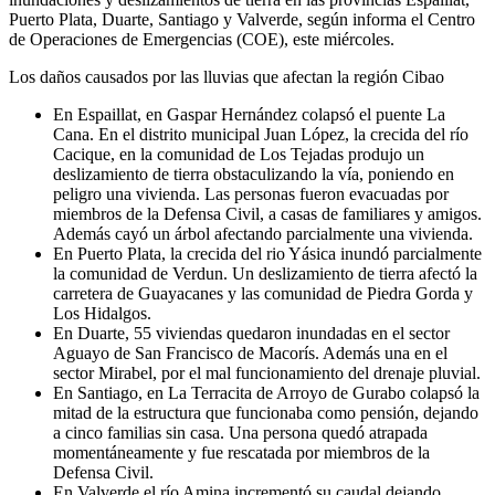
Puerto Plata, Duarte, Santiago y Valverde, según informa el Centro
de Operaciones de Emergencias (COE), este miércoles.
Los daños causados por las lluvias que afectan la región Cibao
En Espaillat, en Gaspar Hernández colapsó el puente La
Cana. En el distrito municipal Juan López, la crecida del río
Cacique, en la comunidad de Los Tejadas produjo un
deslizamiento de tierra obstaculizando la vía, poniendo en
peligro una vivienda. Las personas fueron evacuadas por
miembros de la Defensa Civil, a casas de familiares y amigos.
Además cayó un árbol afectando parcialmente una vivienda.
En Puerto Plata, la crecida del rio Yásica inundó parcialmente
la comunidad de Verdun. Un deslizamiento de tierra afectó la
carretera de Guayacanes y las comunidad de Piedra Gorda y
Los Hidalgos.
En Duarte, 55 viviendas quedaron inundadas en el sector
Aguayo de San Francisco de Macorís. Además una en el
sector Mirabel, por el mal funcionamiento del drenaje pluvial.
En Santiago, en La Terracita de Arroyo de Gurabo colapsó la
mitad de la estructura que funcionaba como pensión, dejando
a cinco familias sin casa. Una persona quedó atrapada
momentáneamente y fue rescatada por miembros de la
Defensa Civil.
En Valverde el río Amina incrementó su caudal dejando