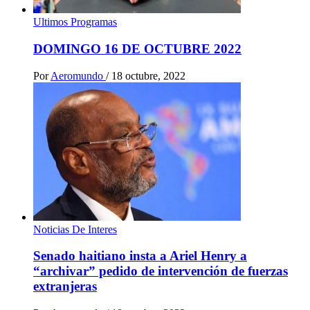
Ultimos Programas
DOMINGO 16 DE OCTUBRE 2022
Por
Aeromundo
/
18 octubre, 2022
Noticias De Interes
Senado haitiano insta a Ariel Henry a
“archivar” pedido de intervención de fuerzas
extranjeras