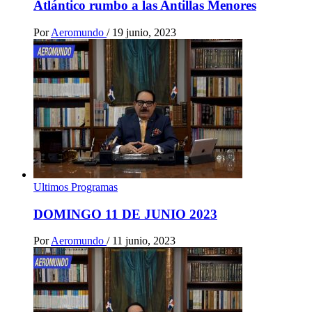
Atlántico rumbo a las Antillas Menores
Por
Aeromundo
/
19 junio, 2023
Ultimos Programas
DOMINGO 11 DE JUNIO 2023
Por
Aeromundo
/
11 junio, 2023