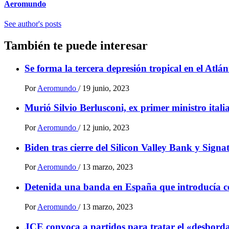
Aeromundo
See author's posts
También te puede interesar
Se forma la tercera depresión tropical en el Atlá
Por
Aeromundo
/
19 junio, 2023
Murió Silvio Berlusconi, ex primer ministro ital
Por
Aeromundo
/
12 junio, 2023
Biden tras cierre del Silicon Valley Bank y Sign
Por
Aeromundo
/
13 marzo, 2023
Detenida una banda en España que introducía 
Por
Aeromundo
/
13 marzo, 2023
JCE convoca a partidos para tratar el «desbordam