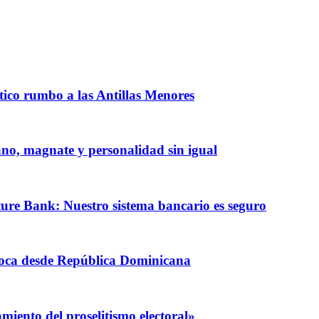
ntico rumbo a las Antillas Menores
iano, magnate y personalidad sin igual
ature Bank: Nuestro sistema bancario es seguro
coca desde República Dominicana
iento del proselitismo electoral»