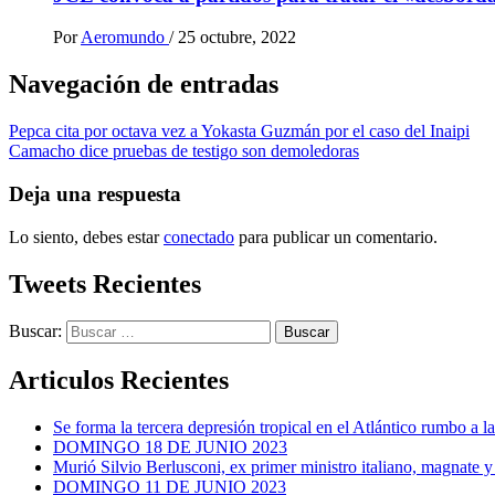
Por
Aeromundo
/
25 octubre, 2022
Navegación de entradas
Pepca cita por octava vez a Yokasta Guzmán por el caso del Inaipi
Camacho dice pruebas de testigo son demoledoras
Deja una respuesta
Lo siento, debes estar
conectado
para publicar un comentario.
Tweets Recientes
Buscar:
Articulos Recientes
Se forma la tercera depresión tropical en el Atlántico rumbo a l
DOMINGO 18 DE JUNIO 2023
Murió Silvio Berlusconi, ex primer ministro italiano, magnate y
DOMINGO 11 DE JUNIO 2023