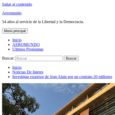
Saltar al contenido
Aeromundo
54 años al servicio de la Libertad y la Democracia.
Menú principal
Inicio
AEROMUNDO
Ultimos Programas
Buscar:
Inicio
Noticias De Interes
Investigan exasesor de Jean Alain por un contrato 20 millones