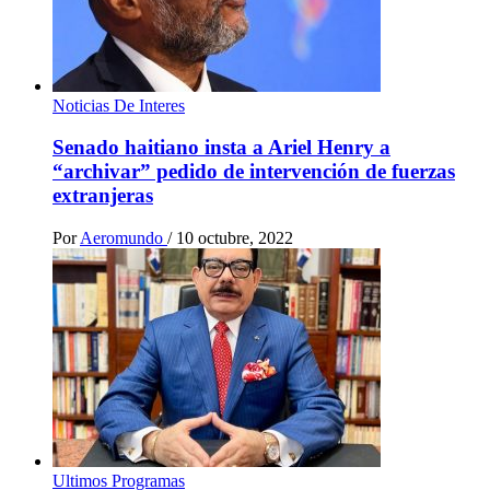
Noticias De Interes
Senado haitiano insta a Ariel Henry a
“archivar” pedido de intervención de fuerzas
extranjeras
Por
Aeromundo
/
10 octubre, 2022
Ultimos Programas