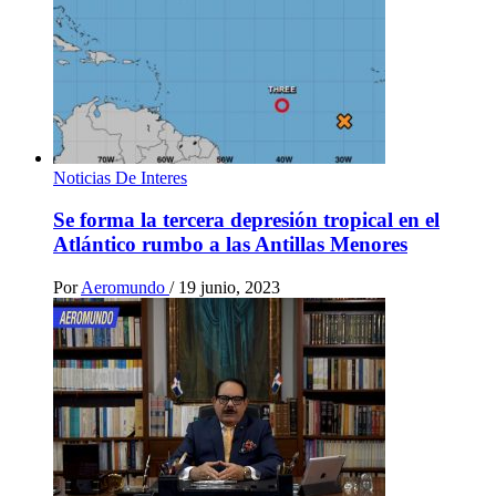
Noticias De Interes
Se forma la tercera depresión tropical en el
Atlántico rumbo a las Antillas Menores
Por
Aeromundo
/
19 junio, 2023