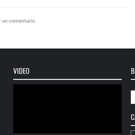
r un comentario.
VIDEO
B
Reproductor
B
de
vídeo
C