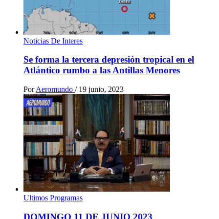
Noticias De Interes
Se forma la tercera depresión tropical en el
Atlántico rumbo a las Antillas Menores
Por
Aeromundo
/
19 junio, 2023
Ultimos Programas
DOMINGO 11 DE JUNIO 2023