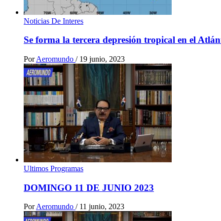
Noticias De Interes
Se forma la tercera depresión tropical en el Atlá
Por
Aeromundo
/
19 junio, 2023
Ultimos Programas
DOMINGO 11 DE JUNIO 2023
Por
Aeromundo
/
11 junio, 2023