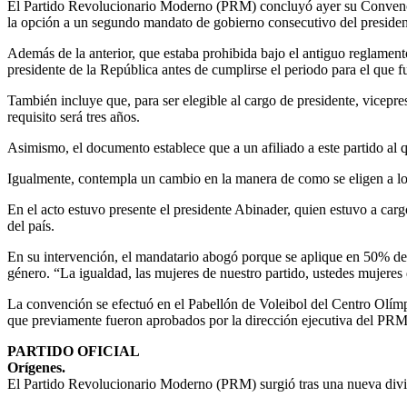
El Partido Revoluciona­rio Moderno (PRM) con­cluyó ayer su Convenció
la opción a un segundo mandato de gobierno consecutivo del presiden
Además de la anterior, que estaba prohibida bajo el antiguo reglamento
presidente de la República antes de cumplirse el perio­do para el que f
También incluye que, pa­ra ser elegible al cargo de presidente, vicepre
requisito será tres años.
Asimismo, el documento establece que a un afiliado a este partido al que
Igualmente, contempla un cambio en la manera de co­mo se eligen a los 
En el acto estuvo presen­te el presidente Abinader, quien estuvo a carg
del país.
En su intervención, el man­datario abogó porque se aplique en 50% de la
género. “La igualdad, las mujeres de nuestro partido, ustedes mujeres d
La convención se efectuó en el Pabellón de Voleibol del Centro Olímpi
que pre­viamente fueron aprobados por la dirección ejecutiva del PRM
PARTIDO OFICIAL
Orígenes.
El Partido Revoluciona­rio Moderno (PRM) sur­gió tras una nueva divi