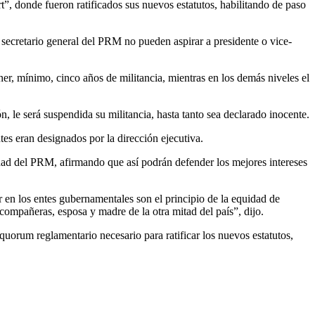
 don­de fueron ratificados sus nuevos estatutos, habili­tando de paso
 secretario ge­neral del PRM no pueden aspirar a presidente o vice­
er, míni­mo, cinco años de militan­cia, mientras en los demás niveles el
n, le será suspendi­da su militancia, hasta tanto sea declarado inocente.
tes eran designados por la dirección ejecutiva.
nidad del PRM, afirmando que así podrán defender los mejores intere­ses
er en los entes gubernamentales son el principio de la equidad de
compañeras, espo­sa y madre de la otra mitad del país”, dijo.
uorum reglamentario necesario para ratificar los nuevos estatutos,