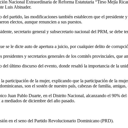
n Nacional Extraordinaria de Reforma Estatutaria “Tirso Mejía Ricart”,
te Luis Abinader.
 del partido, las modificaciones también establecen que el presidente y
ueron elec­tos, aunque renuncien a sus puestos.
siden­te, secretario general y subsecretario nacional del PRM, se debe ten
 se le dic­te auto de apertura a juicio, por cualquier delito de co­rrupció
presiden­tes y secretarios generales de los comités provinciales, que an
o del úl­timo discurso del evento, donde resaltó la importan­cia de la u
 par­ticipación de la mujer, ex­plicando que la partici­pación de la muj
ominica­nas, son el sostén de nues­tro país, cabezas de familia, amigas, 
co Juan Pablo Duarte, en el Distrito Na­cional, alcanzando el 90% del q
 a mediados de di­ciembre del año pasado.
­sión en el seno del Par­tido Revolucionario Dominicano (PRD).