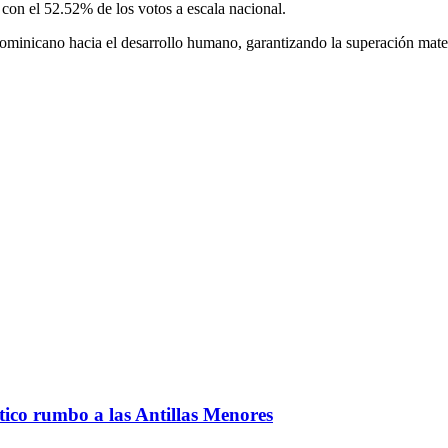
 con el 52.52% de los vo­tos a escala nacional.
dominicano hacia el de­sarrollo humano, garan­tizando la superación mater
ntico rumbo a las Antillas Menores