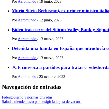
Por
Aeromundo
/
19 junio, 2023
Murió Silvio Berlusconi, ex primer ministro ital
Por
Aeromundo
/
12 junio, 2023
Biden tras cierre del Silicon Valley Bank y Sign
Por
Aeromundo
/
13 marzo, 2023
Detenida una banda en España que introducía 
Por
Aeromundo
/
13 marzo, 2023
JCE convoca a partidos para tratar el «desbordam
Por
Aeromundo
/
25 octubre, 2022
Navegación de entradas
Fideigobierno y normas privadas
Salud extiende plazo para exigir la tarjeta de vacuna