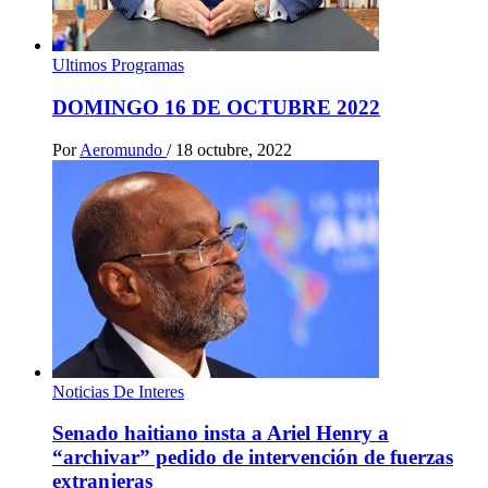
Ultimos Programas
DOMINGO 16 DE OCTUBRE 2022
Por
Aeromundo
/
18 octubre, 2022
Noticias De Interes
Senado haitiano insta a Ariel Henry a
“archivar” pedido de intervención de fuerzas
extranjeras