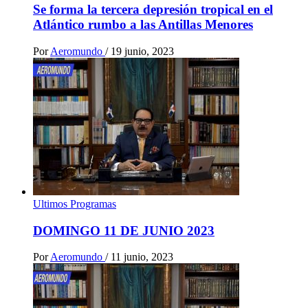
Se forma la tercera depresión tropical en el
Atlántico rumbo a las Antillas Menores
Por
Aeromundo
/
19 junio, 2023
Ultimos Programas
DOMINGO 11 DE JUNIO 2023
Por
Aeromundo
/
11 junio, 2023