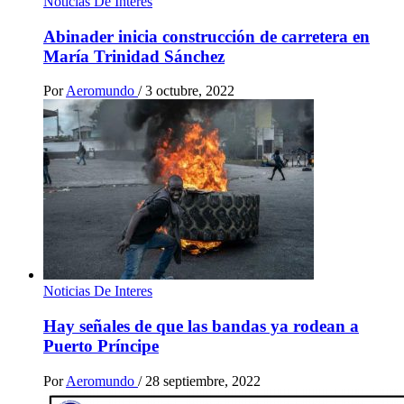
Noticias De Interes
Abinader inicia construcción de carretera en
María Trinidad Sánchez
Por
Aeromundo
/
3 octubre, 2022
Noticias De Interes
Hay señales de que las bandas ya rodean a
Puerto Príncipe
Por
Aeromundo
/
28 septiembre, 2022