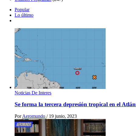
Popular
Lo último
Noticias De Interes
Se forma la tercera depresión tropical en el Atlá
Por
Aeromundo
/
19 junio, 2023