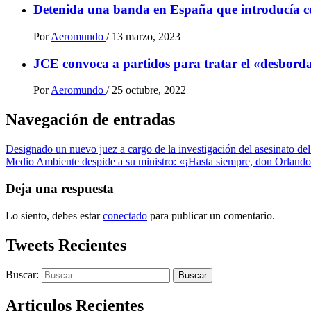
Detenida una banda en España que introducía 
Por
Aeromundo
/
13 marzo, 2023
JCE convoca a partidos para tratar el «desbordam
Por
Aeromundo
/
25 octubre, 2022
Navegación de entradas
Designado un nuevo juez a cargo de la investigación del asesinato del
Medio Ambiente despide a su ministro: «¡Hasta siempre, don Orlando
Deja una respuesta
Lo siento, debes estar
conectado
para publicar un comentario.
Tweets Recientes
Buscar:
Articulos Recientes