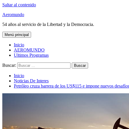
Saltar al contenido
Aeromundo
54 años al servicio de la Libertad y la Democracia.
Menú principal
Inicio
AEROMUNDO
Ultimos Programas
Buscar:
Inicio
Noticias De Interes
Petróleo cruza barrera de los US$115 e impone nuevos desafíos 