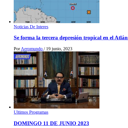
Noticias De Interes
Se forma la tercera depresión tropical en el Atlá
Por
Aeromundo
/
19 junio, 2023
Ultimos Programas
DOMINGO 11 DE JUNIO 2023