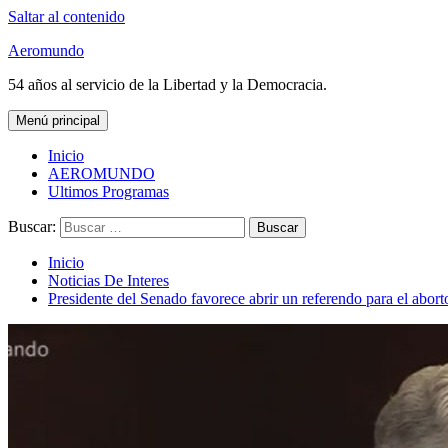
Saltar al contenido
Aeromundo
54 años al servicio de la Libertad y la Democracia.
Menú principal
Inicio
AEROMUNDO
Ultimos Programas
Buscar:
Inicio
Noticias De Interes
Presidente del Senado favorece abrir un referendo para el abort