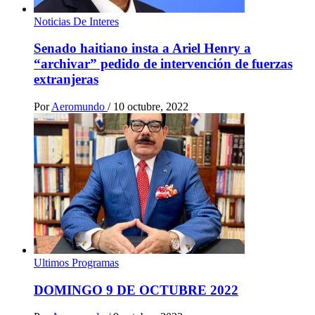
Noticias De Interes
Senado haitiano insta a Ariel Henry a
“archivar” pedido de intervención de fuerzas
extranjeras
Por
Aeromundo
/
10 octubre, 2022
Ultimos Programas
DOMINGO 9 DE OCTUBRE 2022