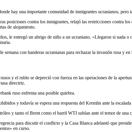
o donde hay una importante comunidad de inmigrantes ucranianos, pero
s posiciones contra los inmigrantes, relajó las restricciones contra los
tas de alojamiento.
años, le entregó un abrigo de niño a un ucraniano. «Llegaron si nada o 
inaria.
 de semana con banderas ucranianas para rechazar la invasión rusa y en
sos y el rublo se depreció con fuerza en las operaciones de la apertur
tasa directriz.
erbank ruso enfrenta una posible quiebra.
ohibidos y todavía se espera una respuesta del Kremlin ante la escalada
róleo y tanto el Brent como el barril WTI subían ante el temor de una cr
gencia para discutir el conflicto y la Casa Blanca adelantó que presi
entos» en curso.