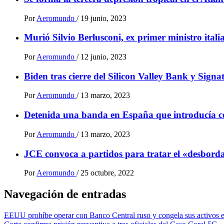
Por
Aeromundo
/
19 junio, 2023
Murió Silvio Berlusconi, ex primer ministro ital
Por
Aeromundo
/
12 junio, 2023
Biden tras cierre del Silicon Valley Bank y Sign
Por
Aeromundo
/
13 marzo, 2023
Detenida una banda en España que introducía 
Por
Aeromundo
/
13 marzo, 2023
JCE convoca a partidos para tratar el «desbordam
Por
Aeromundo
/
25 octubre, 2022
Navegación de entradas
EEUU prohíbe operar con Banco Central ruso y congela sus activos e