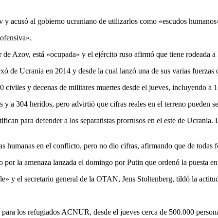
iev y acusó al gobierno ucraniano de utilizarlos como «escudos humanos
 ofensiva».
de Azov, está «ocupada» y el ejército ruso afirmó que tiene rodeada a l
ó de Ucrania en 2014 y desde la cual lanzó una de sus varias fuerzas 
0 civiles y decenas de militares muertes desde el jueves, incluyendo a 
 y a 304 heridos, pero advirtió que cifras reales en el terreno pueden 
stifican para defender a los separatistas prorrusos en el este de Ucrani
as humanas en el conflicto, pero no dio cifras, afirmando que de todas
o por la amenaza lanzada el domingo por Putin que ordenó la puesta en 
le» y el secretario general de la OTAN, Jens Stoltenberg, tildó la acti
U para los refugiados ACNUR, desde el jueves cerca de 500.000 persona