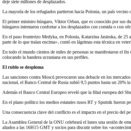
deje siete millones de desplazados.
La mayoría de los refugiados partieron hacia Polonia, un país vecin
El primer ministro húngaro, Viktor Orban, que es conocido por sus dura
húngaros intentaron confortar a los desplazados con comida o con ofer
En el paso fronterizo Medyka, en Polonia, Katarzina Jasinska, de 25 
parte de lo que traían encima», contó en lágrimas esta técnica en veter
En todo el mundo cientos de miles de personas se manifestaron el fin
colocando la bandera ucraniana en sus perfiles.
El rublo se desploma
Las sanciones contra Moscú provocaron una debacle en los mercados ru
nacional, el Banco Central de Rusia subió 9,5 puntos hasta un 20% la 
Además el Banco Central Europeo reveló que la filial europea del Sb
En el plano político los medios estatales rusos RT y Sputnik fueron pr
Una consecuencia clave del conflicto es el impacto en el precio del pet
La Asamblea General de la ONU celebrará el lunes una sesión de emer
aliados a las 16H15 GMT y socios para discutir sobre los «acontecimi