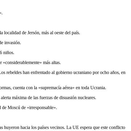
».
a localidad de Jersón, más al oeste del país.
de invasión.
16 niños.
ser «considerablemente» más altas.
a. Los rebeldes han enfrentado al gobierno ucraniano por ocho años, en
 formas, cuenta con la «supremacía aérea» en toda Ucrania.
alerta máxima de las fuerzas de disuasión nucleares.
tud de Moscú de «irresponsable».
s huyeron hacia los países vecinos. La UE espera que este conflicto