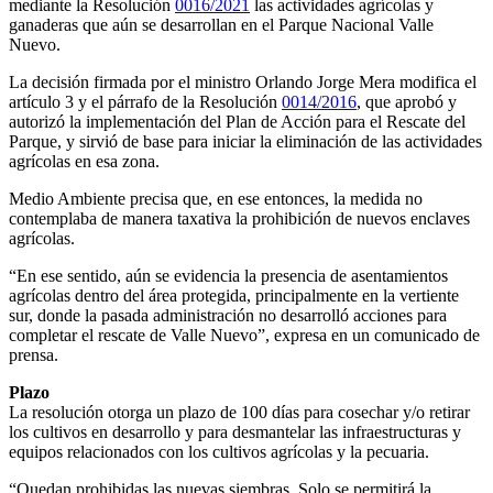
mediante la Resolución
0016/2021
las actividades agrícolas y
ganaderas que aún se de­sarrollan en el Parque Na­cional Valle
Nuevo.
La decisión firmada por el ministro Orlando Jorge Mera modifica el
artículo 3 y el párrafo de la Resolu­ción
0014/2016
, que apro­bó y
autorizó la implemen­tación del Plan de Acción para el Rescate del
Parque, y sirvió de base para iniciar la eliminación de las activi­dades
agrícolas en esa zona.
Medio Ambiente preci­sa que, en ese entonces, la medida no
contemplaba de manera taxativa la prohi­bición de nuevos enclaves
agrícolas.
“En ese sentido, aún se evidencia la presencia de asentamientos
agrícolas dentro del área protegida, principalmente en la ver­tiente
sur, donde la pasada administración no desarro­lló acciones para
completar el rescate de Valle Nuevo”, expresa en un comunicado de
prensa.
Plazo
La resolución otorga un plazo de 100 días para cosechar y/o retirar
los cultivos en desarrollo y para desmantelar las in­fraestructuras y
equipos relacionados con los cul­tivos agrícolas y la pecua­ria.
“Quedan prohibidas las nuevas siembras. Solo se permitirá la