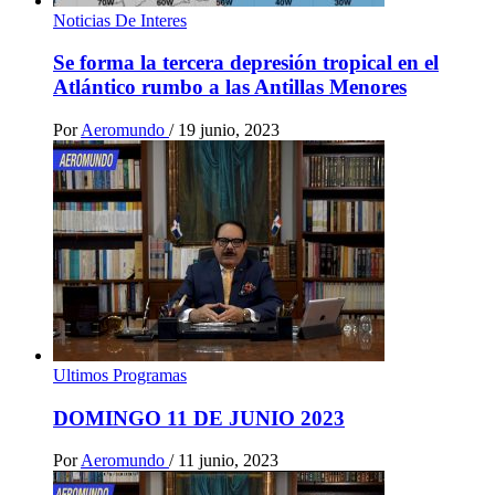
Noticias De Interes
Se forma la tercera depresión tropical en el
Atlántico rumbo a las Antillas Menores
Por
Aeromundo
/
19 junio, 2023
Ultimos Programas
DOMINGO 11 DE JUNIO 2023
Por
Aeromundo
/
11 junio, 2023