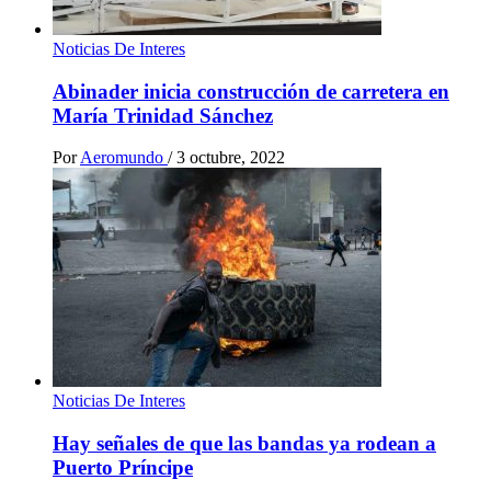
Noticias De Interes
Abinader inicia construcción de carretera en
María Trinidad Sánchez
Por
Aeromundo
/
3 octubre, 2022
Noticias De Interes
Hay señales de que las bandas ya rodean a
Puerto Príncipe