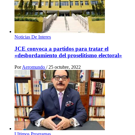
Noticias De Interes
JCE convoca a partidos para tratar el
«desbordamiento del proselitismo electoral»
Por
Aeromundo
/
25 octubre, 2022
Ultimos Programas