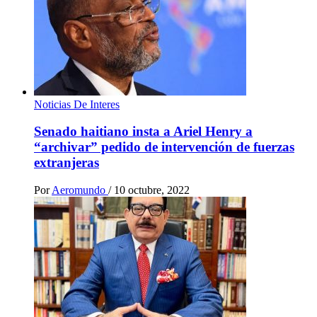
Noticias De Interes
Senado haitiano insta a Ariel Henry a
“archivar” pedido de intervención de fuerzas
extranjeras
Por
Aeromundo
/
10 octubre, 2022