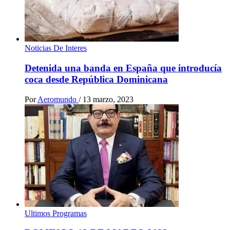
Noticias De Interes
Detenida una banda en España que introducía
coca desde República Dominicana
Por
Aeromundo
/
13 marzo, 2023
Ultimos Programas