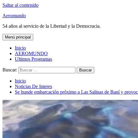
Saltar al contenido
Aeromundo
54 años al servicio de la Libertad y la Democracia.
Menú principal
Inicio
AEROMUNDO
Ultimos Programas
Buscar:
Inicio
Noticias De Interes
Se hunde embarcación próximo a Las Salinas de Baní y provoc