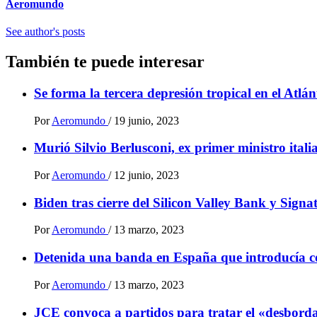
Aeromundo
See author's posts
También te puede interesar
Se forma la tercera depresión tropical en el Atlá
Por
Aeromundo
/
19 junio, 2023
Murió Silvio Berlusconi, ex primer ministro ital
Por
Aeromundo
/
12 junio, 2023
Biden tras cierre del Silicon Valley Bank y Sign
Por
Aeromundo
/
13 marzo, 2023
Detenida una banda en España que introducía 
Por
Aeromundo
/
13 marzo, 2023
JCE convoca a partidos para tratar el «desbordam