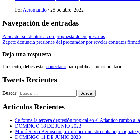
Por
Aeromundo
/
25 octubre, 2022
Navegación de entradas
Abinader se identifica con propuesta de empresarios
Zapete denuncia presiones del procurador por revelar contratos firma
Deja una respuesta
Lo siento, debes estar
conectado
para publicar un comentario.
Tweets Recientes
Buscar:
Articulos Recientes
Se forma la tercera depresión tropical en el Atlántico rumbo a l
DOMINGO 18 DE JUNIO 2023
Murió Silvio Berlusconi, ex primer ministro italiano, magnate y
DOMINGO 11 DE JUNIO 2023