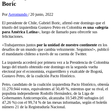
Boric
Por
Aeromundo
/
20 junio, 2022
El presidente de Chile, Gabriel Boric, afirmó este domingo que el
triunfo del izquierdista Gustavo Petro en Colombia
es una «alegría
para América Latina
«, luego de llamarlo para ofrecerle sus
felicitaciones.
«Trabajaremos juntos
por la unidad de nuestro continente
en los
desafíos de un mundo que cambia velozmente. Seguimos!», publicó
el mandatario chileno a través de su cuenta de Twitter.
La izquierda accederá por primera vez a la Presidencia de Colombia
luego del triunfo obtenido este domingo en la segunda vuelta
electoral por el economista, exguerrillero y exalcalde de Bogotá,
Gustavo Petro, de la coalición Pacto Histórico.
Petro, candidato de la coalición izquierdista Pacto Histórico, obtenía
11.270.944 votos, equivalentes al 50,49 %, mientras que su rival, el
populista independiente Rodolfo Hernández, de la Liga de
Gobernantes Anticorrupción, alcanzaba 10.549.290 sufragios (el
47,26 %) con el 99,74 % de las mesas informadas, según el boletín
número 21 de la Registraduría Nacional.