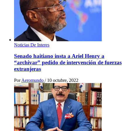
Noticias De Interes
Senado haitiano insta a Ariel Henry a
“archivar” pedido de intervención de fuerzas
extranjeras
Por
Aeromundo
/
10 octubre, 2022