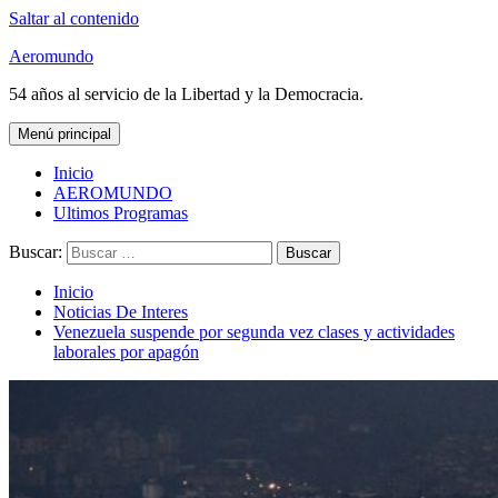
Saltar al contenido
Aeromundo
54 años al servicio de la Libertad y la Democracia.
Menú principal
Inicio
AEROMUNDO
Ultimos Programas
Buscar:
Inicio
Noticias De Interes
Venezuela suspende por segunda vez clases y actividades
laborales por apagón