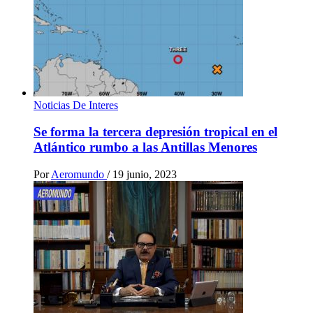
Noticias De Interes
Se forma la tercera depresión tropical en el
Atlántico rumbo a las Antillas Menores
Por
Aeromundo
/
19 junio, 2023