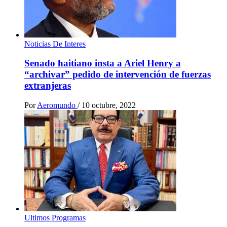
Noticias De Interes
Senado haitiano insta a Ariel Henry a
“archivar” pedido de intervención de fuerzas
extranjeras
Por
Aeromundo
/
10 octubre, 2022
Ultimos Programas